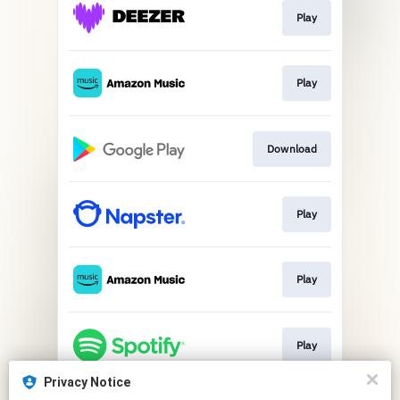
Play
Play
Download
Play
Play
Play
Privacy Notice